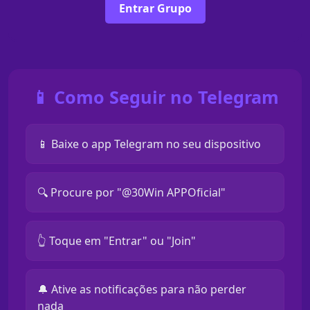
Entrar Grupo
📱 Como Seguir no Telegram
📱 Baixe o app Telegram no seu dispositivo
🔍 Procure por "@30Win APPOficial"
👆 Toque em "Entrar" ou "Join"
🔔 Ative as notificações para não perder
nada