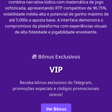
combina narrativa lúdica com matemática de jogo
sofisticada, apresentando RTP competitivo de 96.75%,
volatilidade média-alta e potencial de ganho máximo de
até 5.000x a aposta base. A interface demonstra o
compromisso da plataforma com experiências visuais
de alta fidelidade e jogabilidade envolvente.
🎁 Bônus Exclusivos
VIP
Receba bônus exclusivos do Telegram,
promoções especiais e códigos promocionais
únicos!
Ver Bônus