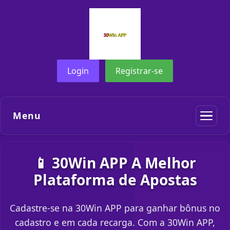
Login
Registrar-se
Menu
📱 30Win APP A Melhor
Plataforma de Apostas
Cadastre-se na 30Win APP para ganhar bônus no
cadastro e em cada recarga. Com a 30Win APP,