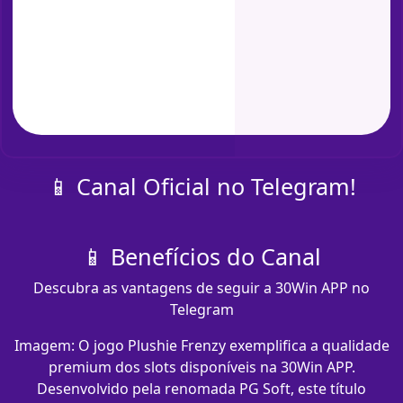
📱 Canal Oficial no Telegram!
📱 Benefícios do Canal
Descubra as vantagens de seguir a 30Win APP no
Telegram
Imagem: O jogo Plushie Frenzy exemplifica a qualidade
premium dos slots disponíveis na 30Win APP.
Desenvolvido pela renomada PG Soft, este título