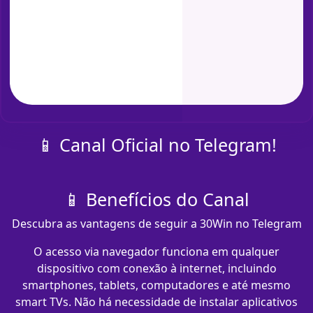
📱 Canal Oficial no Telegram!
📱 Benefícios do Canal
Descubra as vantagens de seguir a 30Win no Telegram
O acesso via navegador funciona em qualquer
dispositivo com conexão à internet, incluindo
smartphones, tablets, computadores e até mesmo
smart TVs. Não há necessidade de instalar aplicativos