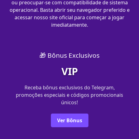
ou preocupar-se com compatibilidade de sistema
operacional. Basta abrir seu navegador preferido e
acessar nosso site oficial para começar a jogar
imediatamente.
🎁 Bônus Exclusivos
VIP
Receba bônus exclusivos do Telegram,
promoções especiais e códigos promocionais
únicos!
Ver Bônus