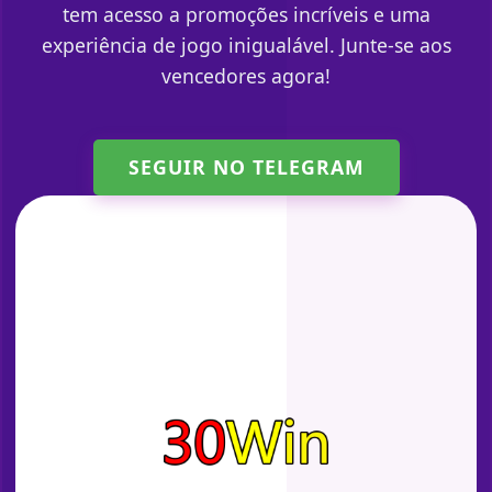
tem acesso a promoções incríveis e uma
experiência de jogo inigualável. Junte-se aos
vencedores agora!
SEGUIR NO TELEGRAM