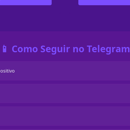
📱 Como Seguir no Telegram
ositivo