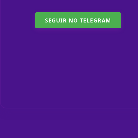
SEGUIR NO TELEGRAM