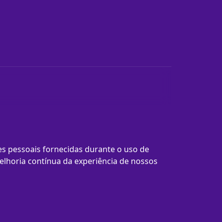
s pessoais fornecidas durante o uso de
elhoria contínua da experiência de nossos