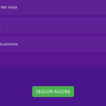
erder nada
a
aticamente
SEGUIR AGORA