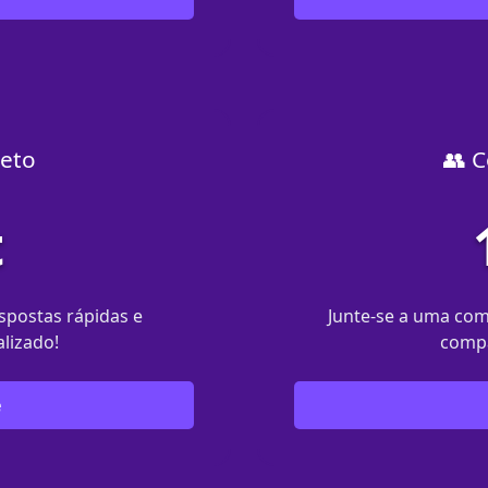
reto
👥 
t
espostas rápidas e
Junte-se a uma com
lizado!
compa
e