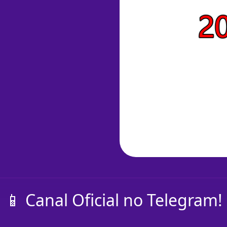
📱 Canal Oficial no Telegram!