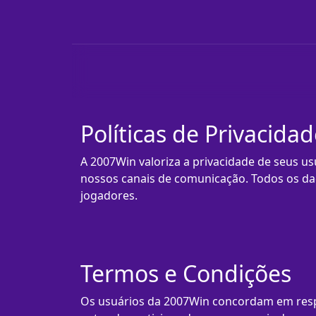
Políticas de Privacida
A 2007Win valoriza a privacidade de seus u
nossos canais de comunicação. Todos os dad
jogadores.
Termos e Condições
Os usuários da 2007Win concordam em respe