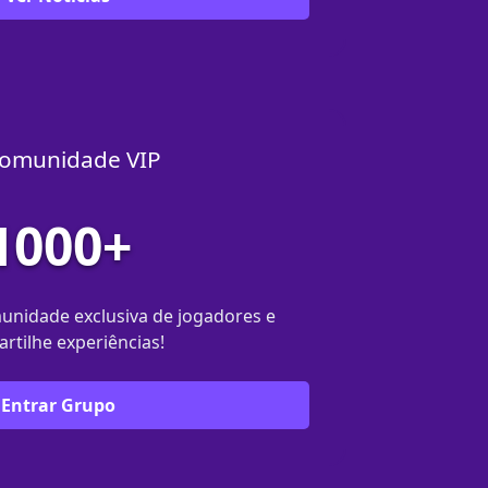
Comunidade VIP
1000+
unidade exclusiva de jogadores e
rtilhe experiências!
Entrar Grupo