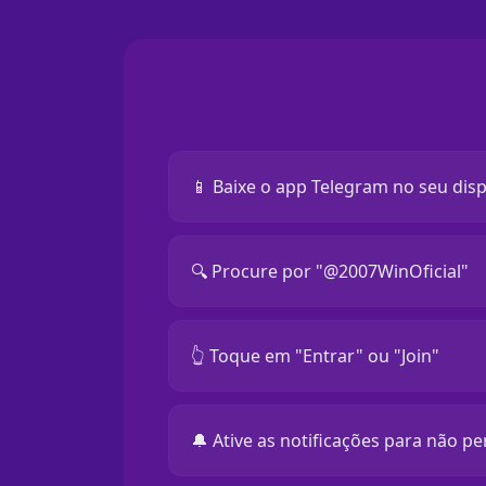
📱 Baixe o app Telegram no seu disp
🔍 Procure por "@2007WinOficial"
👆 Toque em "Entrar" ou "Join"
🔔 Ative as notificações para não p