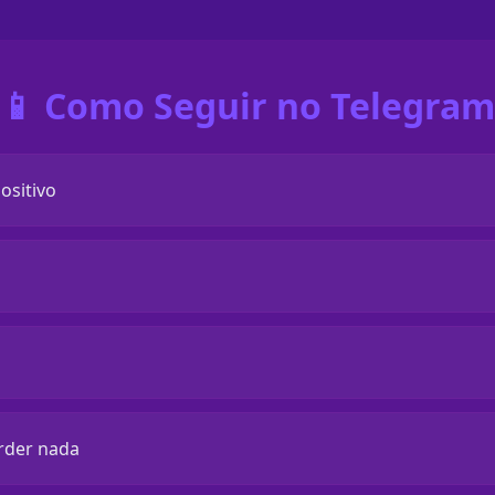
📱 Como Seguir no Telegram
ositivo
erder nada