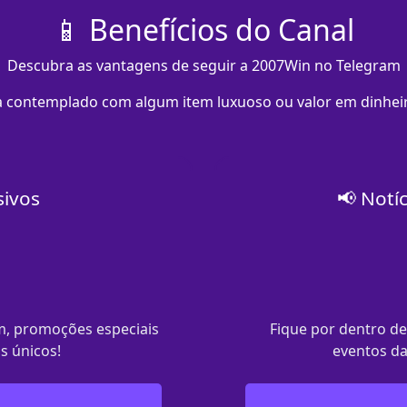
📱 Benefícios do Canal
Descubra as vantagens de seguir a 2007Win no Telegram
 contemplado com algum item luxuoso ou valor em dinheiro
sivos
📢 Notí
m, promoções especiais
Fique por dentro d
s únicos!
eventos da