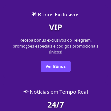
🎁 Bônus Exclusivos
VIP
Receba bônus exclusivos do Telegram,
promoções especiais e códigos promocionais
únicos!
Ver Bônus
📢 Notícias em Tempo Real
24/7