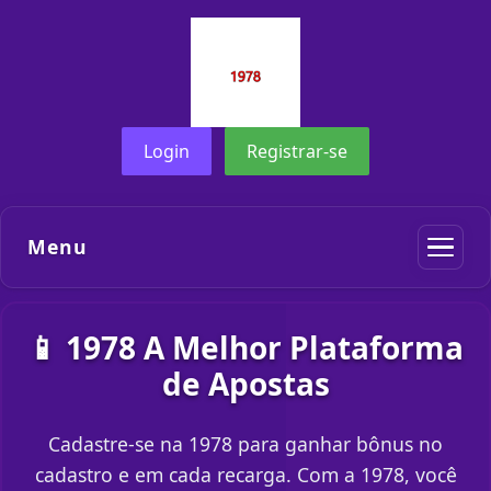
Login
Registrar-se
Menu
📱 1978 A Melhor Plataforma
de Apostas
Cadastre-se na 1978 para ganhar bônus no
cadastro e em cada recarga. Com a 1978, você