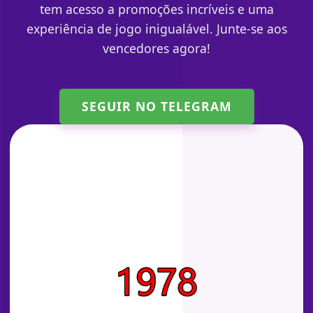
tem acesso a promoções incríveis e uma
experiência de jogo inigualável. Junte-se aos
vencedores agora!
SEGUIR NO TELEGRAM