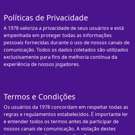
Políticas de Privacidade
A 1978 valoriza a privacidade de seus usuários e está
empenhada em proteger todas as informações
pessoais fornecidas durante o uso de nossos canais de
comunicação. Todos os dados coletados são utilizados
exclusivamente para fins de melhoria contínua da
experiência de nossos jogadores.
Termos e Condições
Os usuários da 1978 concordam em respeitar todas as
regras e regulamentos estabelecidos. É importante ler
e entender todos os termos antes de participar de
nossos canais de comunicação. A violação destes