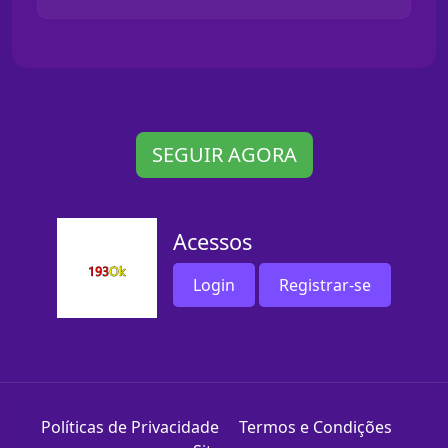
SEGUIR AGORA
Acessos
Login
Registrar-se
Políticas de Privacidade
Termos e Condições