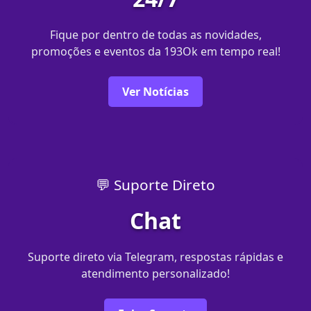
Fique por dentro de todas as novidades,
promoções e eventos da 193Ok em tempo real!
Ver Notícias
💬 Suporte Direto
Chat
Suporte direto via Telegram, respostas rápidas e
atendimento personalizado!