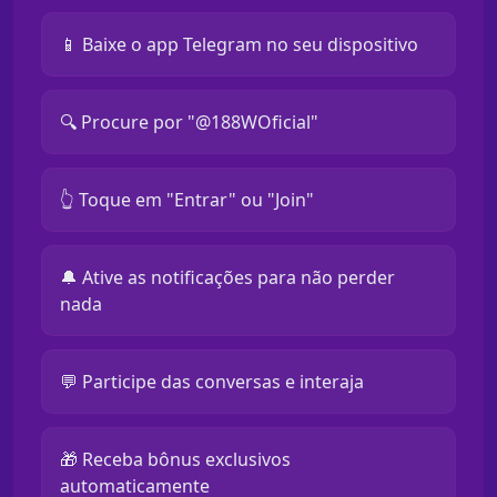
📱 Baixe o app Telegram no seu dispositivo
🔍 Procure por "@188WOficial"
👆 Toque em "Entrar" ou "Join"
🔔 Ative as notificações para não perder
nada
💬 Participe das conversas e interaja
🎁 Receba bônus exclusivos
automaticamente