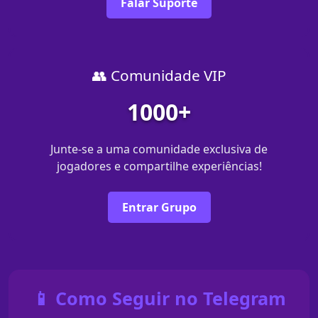
Falar Suporte
👥 Comunidade VIP
1000+
Junte-se a uma comunidade exclusiva de
jogadores e compartilhe experiências!
Entrar Grupo
📱 Como Seguir no Telegram