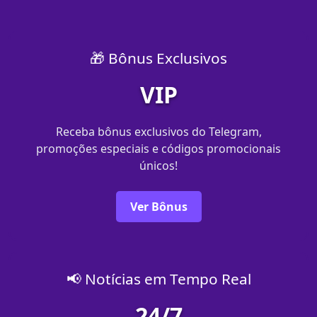
🎁 Bônus Exclusivos
VIP
Receba bônus exclusivos do Telegram,
promoções especiais e códigos promocionais
únicos!
Ver Bônus
📢 Notícias em Tempo Real
24/7