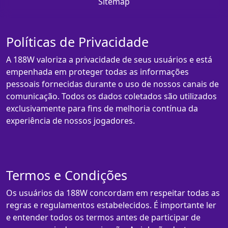
Sitemap
Políticas de Privacidade
A 188W valoriza a privacidade de seus usuários e está
empenhada em proteger todas as informações
pessoais fornecidas durante o uso de nossos canais de
comunicação. Todos os dados coletados são utilizados
exclusivamente para fins de melhoria contínua da
experiência de nossos jogadores.
Termos e Condições
Os usuários da 188W concordam em respeitar todas as
regras e regulamentos estabelecidos. É importante ler
e entender todos os termos antes de participar de