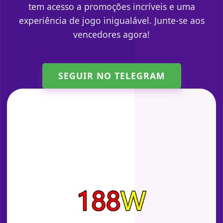
tem acesso a promoções incríveis e uma
experiência de jogo inigualável. Junte-se aos
vencedores agora!
SEGUIR NO TELEGRAM