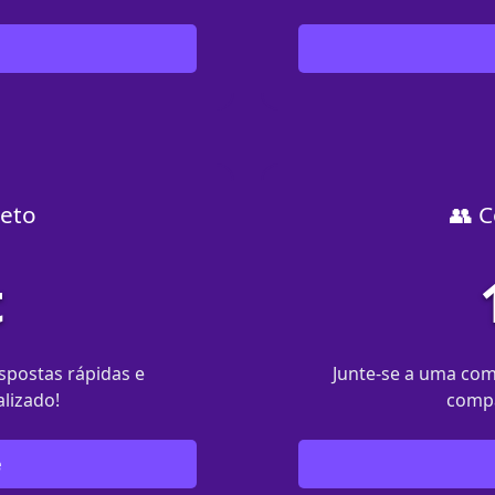
reto
👥 
t
espostas rápidas e
Junte-se a uma com
lizado!
compa
e