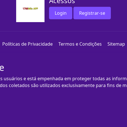
Acessos
Login
Registrar-se
Políticas de Privacidade
Termos e Condições
Sitemap
de
eus usuários e está empenhada em proteger todas as inform
os coletados são utilizados exclusivamente para fins de m