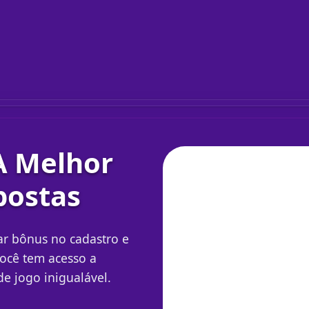
A Melhor
postas
r bônus no cadastro e
ocê tem acesso a
e jogo inigualável.