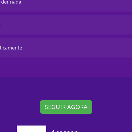
erder nada
a
aticamente
SEGUIR AGORA