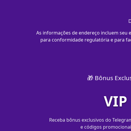
D
As informações de endereço incluem seu en
para conformidade regulatória e para fac
🎁 Bônus Exclu
VIP
Receba bônus exclusivos do Telegra
e códigos promocionai