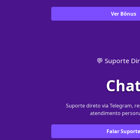
Ver Bônus
💬 Suporte Di
Cha
Suporte direto via Telegram, r
atendimento persona
Falar Suport