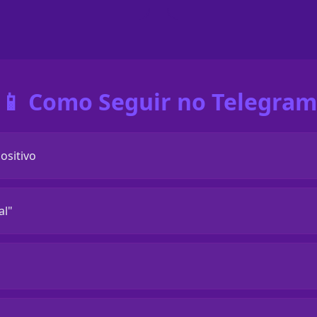
📱 Como Seguir no Telegram
ositivo
al"