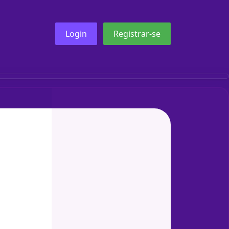
Login
Registrar-se