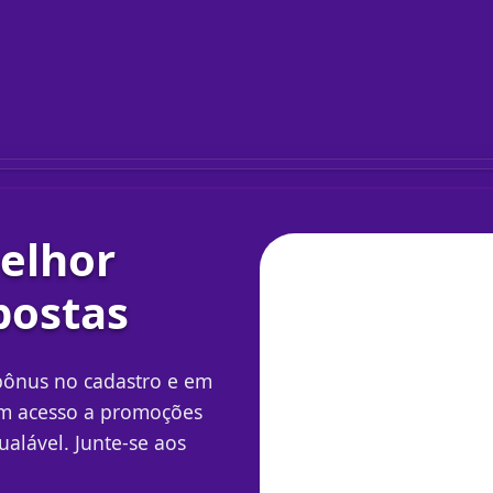
Melhor
postas
bônus no cadastro e em
em acesso a promoções
ualável. Junte-se aos