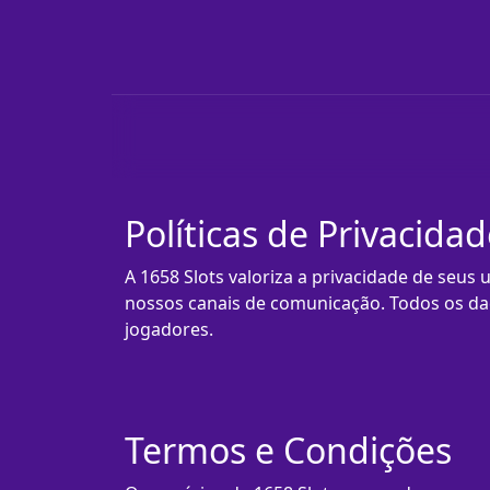
Políticas de Privacida
A 1658 Slots valoriza a privacidade de seu
nossos canais de comunicação. Todos os dad
jogadores.
Termos e Condições