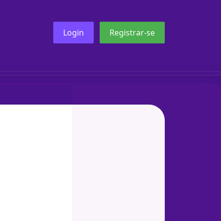
Login
Registrar-se