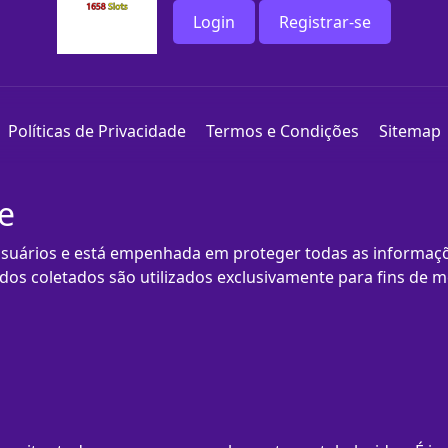
Login
Registrar-se
Políticas de Privacidade
Termos e Condições
Sitemap
de
s usuários e está empenhada em proteger todas as informaç
os coletados são utilizados exclusivamente para fins de m