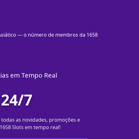
te Asiático — o número de membros da 1658
cias em Tempo Real
24/7
e todas as novidades, promoções e
1658 Slots em tempo real!