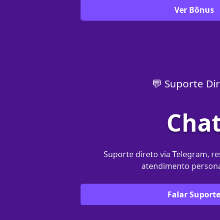
Ver Bônus
💬 Suporte Di
Cha
Suporte direto via Telegram, r
atendimento persona
Falar Suport