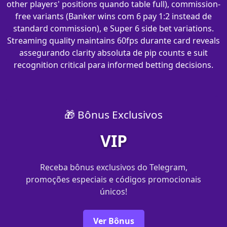
other players' positions quando table full), commission-
free variants (Banker wins com 6 pay 1:2 instead de
standard commission), e Super 6 side bet variations.
Streaming quality maintains 60fps durante card reveals
assegurando clarity absoluta de pip counts e suit
recognition critical para informed betting decisions.
🎁 Bônus Exclusivos
VIP
Receba bônus exclusivos do Telegram,
promoções especiais e códigos promocionais
únicos!
Ver Bônus