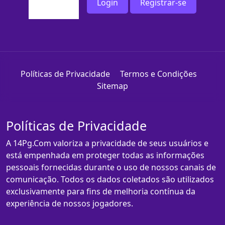
Login
Registrar-se
Políticas de Privacidade
Termos e Condições
Sitemap
Políticas de Privacidade
A 14Pg.Com valoriza a privacidade de seus usuários e
está empenhada em proteger todas as informações
pessoais fornecidas durante o uso de nossos canais de
comunicação. Todos os dados coletados são utilizados
exclusivamente para fins de melhoria contínua da
experiência de nossos jogadores.