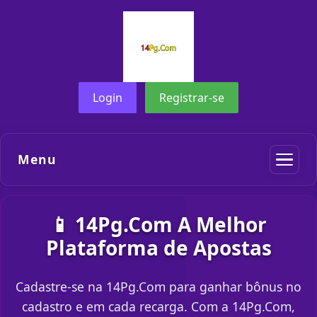
Login
Registrar-se
Menu
📱 14Pg.Com A Melhor
Plataforma de Apostas
Cadastre-se na 14Pg.Com para ganhar bônus no
cadastro e em cada recarga. Com a 14Pg.Com,