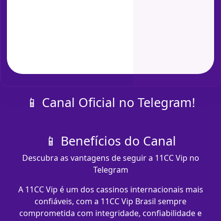
📱 Canal Oficial no Telegram!
📱 Benefícios do Canal
Descubra as vantagens de seguir a 11CC Vip no
Telegram
A 11CC Vip é um dos cassinos internacionais mais
confiáveis, com a 11CC Vip Brasil sempre
comprometida com integridade, confiabilidade e