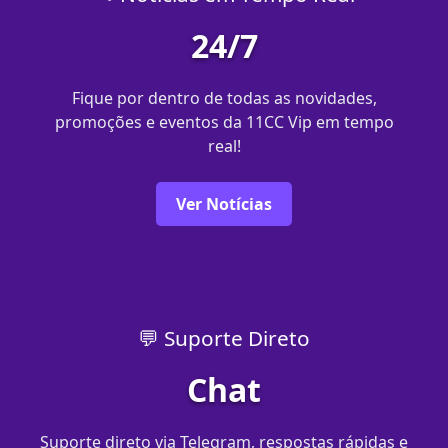
24/7
Fique por dentro de todas as novidades,
promoções e eventos da 11CC Vip em tempo
real!
Ver Notícias
💬 Suporte Direto
Chat
Suporte direto via Telegram, respostas rápidas e