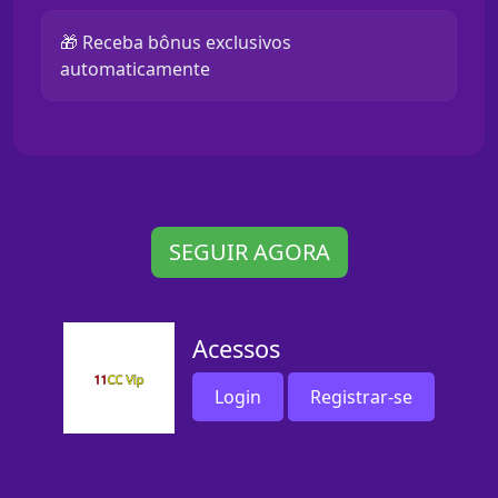
🎁 Receba bônus exclusivos
automaticamente
SEGUIR AGORA
Acessos
Login
Registrar-se