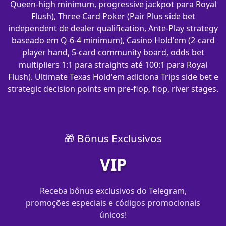
Queen-high minimum, progressive jackpot para Royal
Flush), Three Card Poker (Pair Plus side bet
independent de dealer qualification, Ante-Play strategy
baseado em Q-6-4 minimum), Casino Hold'em (2-card
player hand, 5-card community board, odds bet
multipliers 1:1 para straights até 100:1 para Royal
Flush). Ultimate Texas Hold'em adiciona Trips side bet e
strategic decision points em pre-flop, flop, river stages.
🎁 Bônus Exclusivos
VIP
Receba bônus exclusivos do Telegram,
promoções especiais e códigos promocionais
únicos!