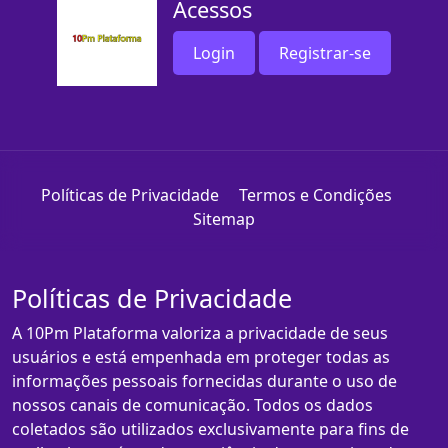
Acessos
Login
Registrar-se
Políticas de Privacidade
Termos e Condições
Sitemap
Políticas de Privacidade
A 10Pm Plataforma valoriza a privacidade de seus
usuários e está empenhada em proteger todas as
informações pessoais fornecidas durante o uso de
nossos canais de comunicação. Todos os dados
coletados são utilizados exclusivamente para fins de