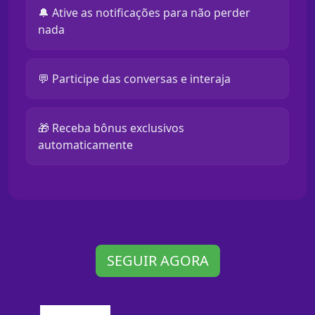
🔔 Ative as notificações para não perder
nada
💬 Participe das conversas e interaja
🎁 Receba bônus exclusivos
automaticamente
SEGUIR AGORA