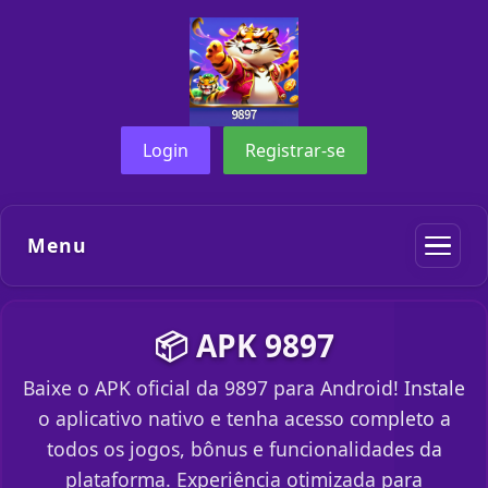
Login
Registrar-se
Menu
📦 APK 9897
Baixe o APK oficial da 9897 para Android! Instale
o aplicativo nativo e tenha acesso completo a
todos os jogos, bônus e funcionalidades da
plataforma. Experiência otimizada para