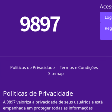
Aces
Log
Reg
Políticas de Privacidade
Termos e Condições
Sitemap
Políticas de Privacidade
A 9897 valoriza a privacidade de seus usuários e está
empenhada em proteger todas as informações